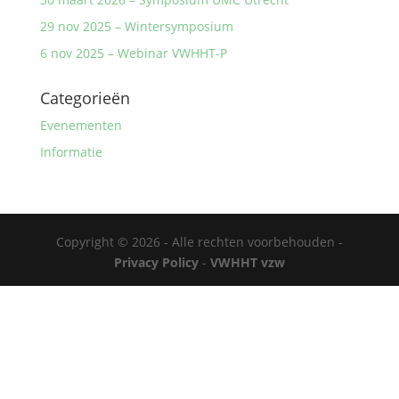
29 nov 2025 – Wintersymposium
6 nov 2025 – Webinar VWHHT-P
Categorieën
Evenementen
Informatie
Copyright © 2026 - Alle rechten voorbehouden -
Privacy Policy
-
VWHHT vzw